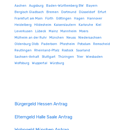
Aachen
Augsburg
Baden-Württemberg BW
Bayern
Bergisch Gladbach
Bremen
Dortmund
Düsseldorf
Erfurt
Frankfurt am Main
Fürth
Göttingen
Hagen
Hannover
Heidelberg
Hildesheim
Kaiserslautern
Karlsruhe
Kiel
Leverkusen
Lübeck
Mainz
Mannheim
Moers
Mülheim an der Ruhr
München
Neuss
Niedersachsen
Oldenburg Oldb
Paderborn
Pforzheim
Potsdam
Remscheid
Reutlingen
Rheinland-Pfalz
Rostock
Saarland
Sachsen-Anhalt
Stuttgart
Thüringen
Trier
Wiesbaden
Wolfsburg
Wuppertal
Würzburg
Bürgergeld Hessen Antrag
Elterngeld Halle Saale Antrag
Wohngeld München Antrag