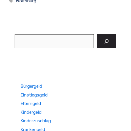
Schlagwörter
Wolfsburg
Suchen
Bürgergeld
Einstiegsgeld
Elterngeld
Kindergeld
Kinderzuschlag
Krankengeld