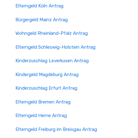
Elterngeld Köln Antrag
Bürgergeld Mainz Antrag
Wohngeld Rheinland-Pfalz Antrag
Elterngeld Schleswig-Holstein Antrag
Kinderzuschlag Leverkusen Antrag
Kindergeld Magdeburg Antrag
Kinderzuschlag Erfurt Antrag
Elterngeld Bremen Antrag
Elterngeld Herne Antrag
Elterngeld Freiburg im Breisgau Antrag