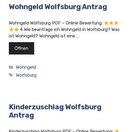
Wohngeld Wolfsburg Antrag
Wohngeld Wolfsburg PDF – Online Bewertung:
4 Wie beantrage ich Wohngeld in Wolfsburg? Was
ist Wohngeld? Wohngeld ist eine …
Öffnen
Kategorien
Wohngeld
Schlagwörter
Wolfsburg
Kinderzuschlag Wolfsburg
Antrag
Kinderzuschlag Wolfsburg PDF – Online Bewertung: