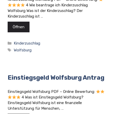
4 Wie beantrage ich Kinderzuschlag
Wolfsburg⁠ Was ist der Kinderzuschlag? Der
Kinderzuschlag ist …
Öffnen
Kategorien
Kinderzuschlag
Schlagwörter
Wolfsburg
Einstiegsgeld Wolfsburg Antrag
Einstiegsgeld Wolfsburg PDF – Online Bewertung:
4 Was ist Einstiegsgeld Wolfsburg?
Einstiegsgeld Wolfsburg ist eine finanzielle
Unterstützung für Menschen, …