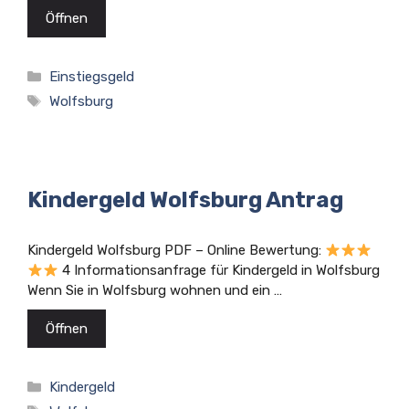
Öffnen
Kategorien
Einstiegsgeld
Schlagwörter
Wolfsburg
Kindergeld Wolfsburg Antrag
Kindergeld Wolfsburg PDF – Online Bewertung:
4 Informationsanfrage für Kindergeld in Wolfsburg⁠
Wenn Sie in Wolfsburg wohnen und ein …
Öffnen
Kategorien
Kindergeld