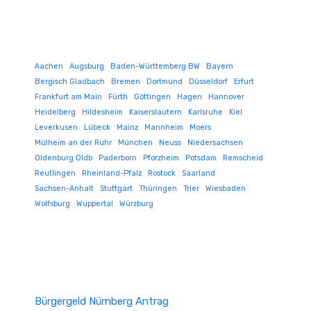
Aachen
Augsburg
Baden-Württemberg BW
Bayern
Bergisch Gladbach
Bremen
Dortmund
Düsseldorf
Erfurt
Frankfurt am Main
Fürth
Göttingen
Hagen
Hannover
Heidelberg
Hildesheim
Kaiserslautern
Karlsruhe
Kiel
Leverkusen
Lübeck
Mainz
Mannheim
Moers
Mülheim an der Ruhr
München
Neuss
Niedersachsen
Oldenburg Oldb
Paderborn
Pforzheim
Potsdam
Remscheid
Reutlingen
Rheinland-Pfalz
Rostock
Saarland
Sachsen-Anhalt
Stuttgart
Thüringen
Trier
Wiesbaden
Wolfsburg
Wuppertal
Würzburg
Bürgergeld Nürnberg Antrag