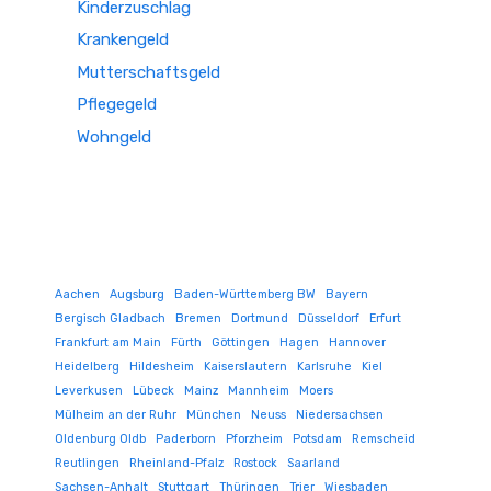
Kinderzuschlag
Krankengeld
Mutterschaftsgeld
Pflegegeld
Wohngeld
Aachen
Augsburg
Baden-Württemberg BW
Bayern
Bergisch Gladbach
Bremen
Dortmund
Düsseldorf
Erfurt
Frankfurt am Main
Fürth
Göttingen
Hagen
Hannover
Heidelberg
Hildesheim
Kaiserslautern
Karlsruhe
Kiel
Leverkusen
Lübeck
Mainz
Mannheim
Moers
Mülheim an der Ruhr
München
Neuss
Niedersachsen
Oldenburg Oldb
Paderborn
Pforzheim
Potsdam
Remscheid
Reutlingen
Rheinland-Pfalz
Rostock
Saarland
Sachsen-Anhalt
Stuttgart
Thüringen
Trier
Wiesbaden