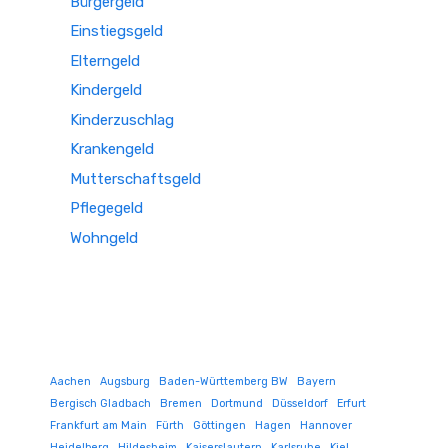
Bürgergeld
Einstiegsgeld
Elterngeld
Kindergeld
Kinderzuschlag
Krankengeld
Mutterschaftsgeld
Pflegegeld
Wohngeld
Aachen
Augsburg
Baden-Württemberg BW
Bayern
Bergisch Gladbach
Bremen
Dortmund
Düsseldorf
Erfurt
Frankfurt am Main
Fürth
Göttingen
Hagen
Hannover
Heidelberg
Hildesheim
Kaiserslautern
Karlsruhe
Kiel